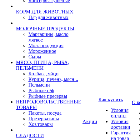
Консервы тушеные
КОРМ ДЛЯ ЖИВОТНЫХ
П/ф для животных
МОЛОЧНЫЕ ПРОДУКТЫ
Маргарины, масло
мягкое
Мол. продукция
Мороженное
Сыры
МЯСО, ПТИЦА, РЫБА,
ПЕЛЬМЕНИ
Колбаса, яйцо
Курица, печень, мясн...
Пельмени
Рыбные п/ф
Рыбные пресервы
Как купить
НЕПРОДОВОЛЬСТВЕННЫЕ
О к
ТОВАРЫ
Условия
Пакеты, посуда
оплаты
Презервативы
Акции
Условия
Хоз.товары
доставки
Гарантия
СЛАДОСТИ
на товар