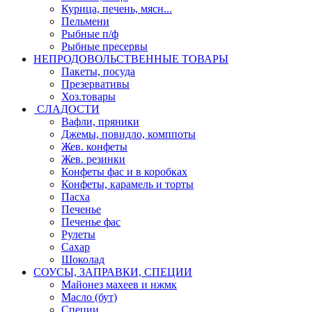
Курица, печень, мясн...
Пельмени
Рыбные п/ф
Рыбные пресервы
НЕПРОДОВОЛЬСТВЕННЫЕ ТОВАРЫ
Пакеты, посуда
Презервативы
Хоз.товары
СЛАДОСТИ
Вафли, пряники
Джемы, повидло, комппоты
Жев. конфеты
Жев. резинки
Конфеты фас и в коробках
Конфеты, карамель и торты
Пасха
Печенье
Печенье фас
Рулеты
Сахар
Шоколад
СОУСЫ, ЗАПРАВКИ, СПЕЦИИ
Майонез махеев и нжмк
Масло (бут)
Специи