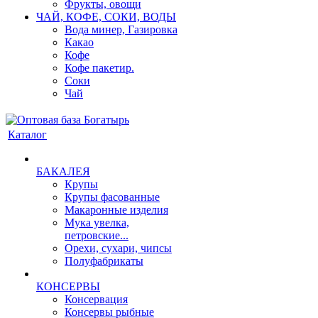
Фрукты, овощи
ЧАЙ, КОФЕ, СОКИ, ВОДЫ
Вода минер, Газировка
Какао
Кофе
Кофе пакетир.
Соки
Чай
Каталог
БАКАЛЕЯ
Крупы
Крупы фасованные
Макаронные изделия
Мука увелка,
петровские...
Орехи, сухари, чипсы
Полуфабрикаты
КОНСЕРВЫ
Консервация
Консервы рыбные