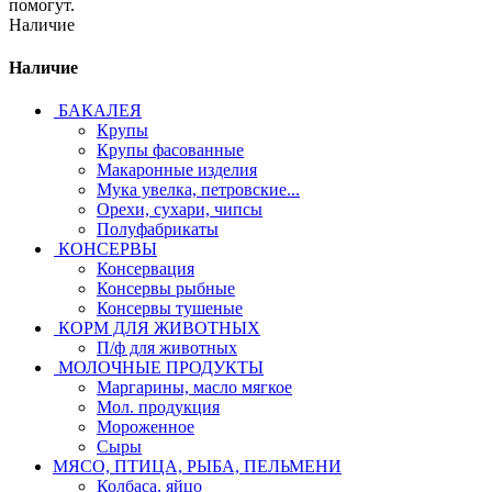
помогут.
Наличие
Наличие
БАКАЛЕЯ
Крупы
Крупы фасованные
Макаронные изделия
Мука увелка, петровские...
Орехи, сухари, чипсы
Полуфабрикаты
КОНСЕРВЫ
Консервация
Консервы рыбные
Консервы тушеные
КОРМ ДЛЯ ЖИВОТНЫХ
П/ф для животных
МОЛОЧНЫЕ ПРОДУКТЫ
Маргарины, масло мягкое
Мол. продукция
Мороженное
Сыры
МЯСО, ПТИЦА, РЫБА, ПЕЛЬМЕНИ
Колбаса, яйцо