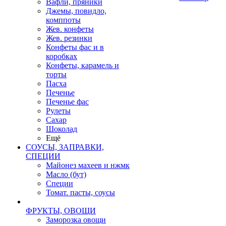
Вафли, пряники
Джемы, повидло,
комппоты
Жев. конфеты
Жев. резинки
Конфеты фас и в
коробках
Конфеты, карамель и
торты
Пасха
Печенье
Печенье фас
Рулеты
Сахар
Шоколад
Ещё
СОУСЫ, ЗАПРАВКИ,
СПЕЦИИ
Майонез махеев и нжмк
Масло (бут)
Специи
Томат. пасты, соусы
ФРУКТЫ, ОВОЩИ
Заморозка овощи