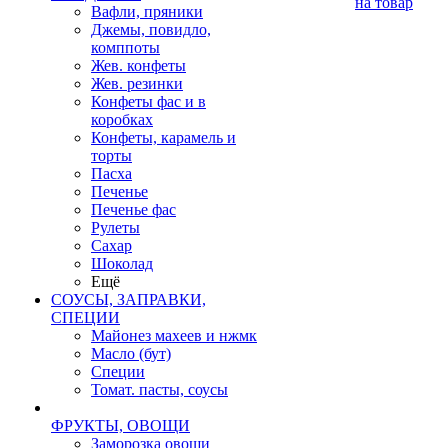
на товар
Вафли, пряники
Джемы, повидло,
комппоты
Жев. конфеты
Жев. резинки
Конфеты фас и в
коробках
Конфеты, карамель и
торты
Пасха
Печенье
Печенье фас
Рулеты
Сахар
Шоколад
Ещё
СОУСЫ, ЗАПРАВКИ,
СПЕЦИИ
Майонез махеев и нжмк
Масло (бут)
Специи
Томат. пасты, соусы
ФРУКТЫ, ОВОЩИ
Заморозка овощи