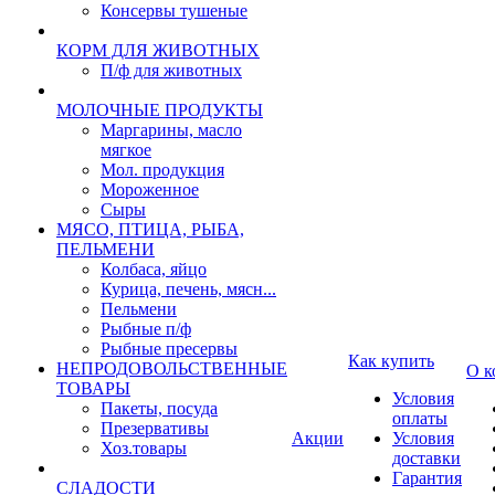
Консервы тушеные
КОРМ ДЛЯ ЖИВОТНЫХ
П/ф для животных
МОЛОЧНЫЕ ПРОДУКТЫ
Маргарины, масло
мягкое
Мол. продукция
Мороженное
Сыры
МЯСО, ПТИЦА, РЫБА,
ПЕЛЬМЕНИ
Колбаса, яйцо
Курица, печень, мясн...
Пельмени
Рыбные п/ф
Рыбные пресервы
Как купить
НЕПРОДОВОЛЬСТВЕННЫЕ
О к
ТОВАРЫ
Условия
Пакеты, посуда
оплаты
Презервативы
Акции
Условия
Хоз.товары
доставки
Гарантия
СЛАДОСТИ