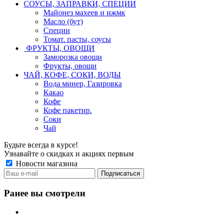
СОУСЫ, ЗАПРАВКИ, СПЕЦИИ
Майонез махеев и нжмк
Масло (бут)
Специи
Томат. пасты, соусы
ФРУКТЫ, ОВОЩИ
Заморозка овощи
Фрукты, овощи
ЧАЙ, КОФЕ, СОКИ, ВОДЫ
Вода минер, Газировка
Какао
Кофе
Кофе пакетир.
Соки
Чай
Будьте всегда в курсе!
Узнавайте о скидках и акциях первым
Новости магазина
Ранее вы смотрели