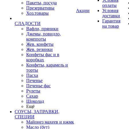
Условия
Пакеты, посуда
оплаты
Презервативы
Акции
Условия
Хоз.товары
доставки
Гарантия
СЛАДОСТИ
на товар
Вафли, пряники
Джемы, повидло,
комппоты
Жев. конфеты
Жев. резинки
Конфеты фас и в
коробках
Конфеты, карамель и
торты
Пасха
Печенье
Печенье фас
Рулеты
Сахар
Шоколад
Ещё
СОУСЫ, ЗАПРАВКИ,
СПЕЦИИ
Майонез махеев и нжмк
Масло (бут)