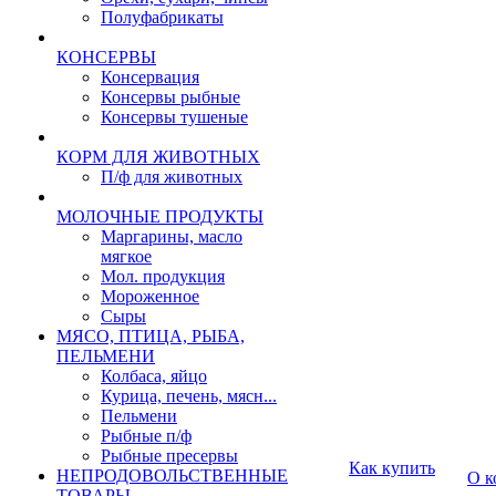
Полуфабрикаты
КОНСЕРВЫ
Консервация
Консервы рыбные
Консервы тушеные
КОРМ ДЛЯ ЖИВОТНЫХ
П/ф для животных
МОЛОЧНЫЕ ПРОДУКТЫ
Маргарины, масло
мягкое
Мол. продукция
Мороженное
Сыры
МЯСО, ПТИЦА, РЫБА,
ПЕЛЬМЕНИ
Колбаса, яйцо
Курица, печень, мясн...
Пельмени
Рыбные п/ф
Рыбные пресервы
Как купить
НЕПРОДОВОЛЬСТВЕННЫЕ
О к
ТОВАРЫ