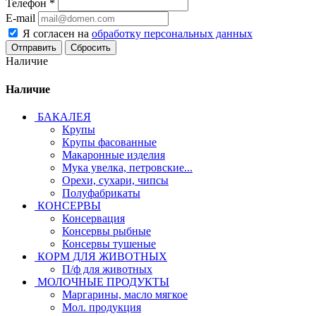
Телефон
*
E-mail
Я согласен на
обработку персональных данных
Сбросить
Наличие
Наличие
БАКАЛЕЯ
Крупы
Крупы фасованные
Макаронные изделия
Мука увелка, петровские...
Орехи, сухари, чипсы
Полуфабрикаты
КОНСЕРВЫ
Консервация
Консервы рыбные
Консервы тушеные
КОРМ ДЛЯ ЖИВОТНЫХ
П/ф для животных
МОЛОЧНЫЕ ПРОДУКТЫ
Маргарины, масло мягкое
Мол. продукция