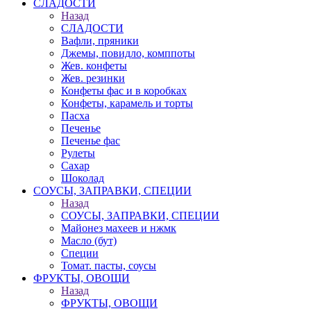
СЛАДОСТИ
Назад
СЛАДОСТИ
Вафли, пряники
Джемы, повидло, комппоты
Жев. конфеты
Жев. резинки
Конфеты фас и в коробках
Конфеты, карамель и торты
Пасха
Печенье
Печенье фас
Рулеты
Сахар
Шоколад
СОУСЫ, ЗАПРАВКИ, СПЕЦИИ
Назад
СОУСЫ, ЗАПРАВКИ, СПЕЦИИ
Майонез махеев и нжмк
Масло (бут)
Специи
Томат. пасты, соусы
ФРУКТЫ, ОВОЩИ
Назад
ФРУКТЫ, ОВОЩИ