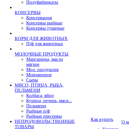
Полуфабрикаты
КОНСЕРВЫ
Консервация
Консервы рыбные
Консервы тушеные
КОРМ ДЛЯ ЖИВОТНЫХ
П/ф для животных
МОЛОЧНЫЕ ПРОДУКТЫ
Маргарины, масло
мягкое
Мол. продукция
Мороженное
Сыры
МЯСО, ПТИЦА, РЫБА,
ПЕЛЬМЕНИ
Колбаса, яйцо
Курица, печень, мясн...
Пельмени
Рыбные п/ф
Рыбные пресервы
Как купить
НЕПРОДОВОЛЬСТВЕННЫЕ
О к
ТОВАРЫ