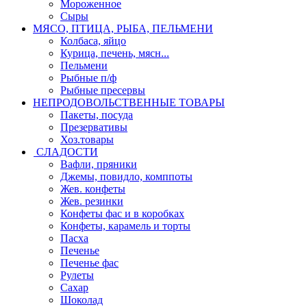
Мороженное
Сыры
МЯСО, ПТИЦА, РЫБА, ПЕЛЬМЕНИ
Колбаса, яйцо
Курица, печень, мясн...
Пельмени
Рыбные п/ф
Рыбные пресервы
НЕПРОДОВОЛЬСТВЕННЫЕ ТОВАРЫ
Пакеты, посуда
Презервативы
Хоз.товары
СЛАДОСТИ
Вафли, пряники
Джемы, повидло, комппоты
Жев. конфеты
Жев. резинки
Конфеты фас и в коробках
Конфеты, карамель и торты
Пасха
Печенье
Печенье фас
Рулеты
Сахар
Шоколад