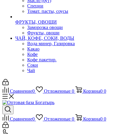
Масло (бут)
Специи
Томат. пасты, соусы
ФРУКТЫ, ОВОЩИ
Заморозка овощи
Фрукты, овощи
ЧАЙ, КОФЕ, СОКИ, ВОДЫ
Вода минер, Газировка
Какао
Кофе
Кофе пакетир.
Соки
Чай
Сравнение
0
Отложенные
0
Корзина
0
0
Сравнение
0
Отложенные
0
Корзина
0
0