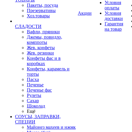
Условия
Пакеты, посуда
оплаты
Презервативы
Акции
Условия
Хоз.товары
доставки
Гарантия
СЛАДОСТИ
на товар
Вафли, пряники
Джемы, повидло,
комппоты
Жев. конфеты
Жев. резинки
Конфеты фас и в
коробках
Конфеты, карамель и
торты
Пасха
Печенье
Печенье фас
Рулеты
Сахар
Шоколад
Ещё
СОУСЫ, ЗАПРАВКИ,
СПЕЦИИ
Майонез махеев и нжмк