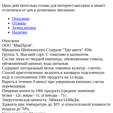
Цена действительна только для интернет-магазина и может
отличаться от цен в розничных магазинах
Описание
Отзывы
Задать вопрос
Наличие
Описание
ООО "МакПром".
Макароны Шебекинские Спирали "Три цвета" 450г.
Группа А. Высший сорт. С томатами и шпинатом.
Состав: мука из твердой пшеницы, обезвоженные томаты,
обезвоженный шпинат, вода питьевая.
Содержит натуральный белок злаковых культур - глютен.
Способ приготовления: засыпать в кипящую подсоленную
воду в соотношении 100г продукта на 1л воды.
Варить в течение 9 минут при умеренном кипении, слегка
перемешивая.
Пищевая ценность 100г продукта (средние значения):
белки - 12г, жиры - 1г, углеводы - 71г.
Энергетическая ценность: 340ккал/1430кДж.
Хранить при температуре до 30'C и относительной влажности
воздуха до 70%.