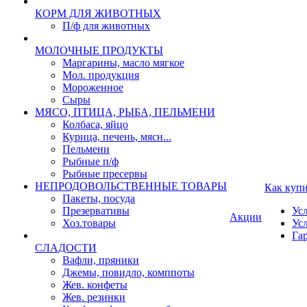
КОРМ ДЛЯ ЖИВОТНЫХ
П/ф для животных
МОЛОЧНЫЕ ПРОДУКТЫ
Маргарины, масло мягкое
Мол. продукция
Мороженное
Сыры
МЯСО, ПТИЦА, РЫБА, ПЕЛЬМЕНИ
Колбаса, яйцо
Курица, печень, мясн...
Пельмени
Рыбные п/ф
Рыбные пресервы
НЕПРОДОВОЛЬСТВЕННЫЕ ТОВАРЫ
Как куп
Пакеты, посуда
Презервативы
Ус
Акции
Хоз.товары
Ус
Га
СЛАДОСТИ
Вафли, пряники
Джемы, повидло, комппоты
Жев. конфеты
Жев. резинки