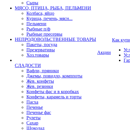
Сыры
МЯСО, ПТИЦА, РЫБА, ПЕЛЬМЕНИ
Колбаса, яйцо
Курица, печень, мясн...
Пельмени
Рыбные п/ф
Рыбные пресервы
НЕПРОДОВОЛЬСТВЕННЫЕ ТОВАРЫ
Как куп
Пакеты, посуда
Презервативы
Ус
Акции
Хоз.товары
Ус
Га
СЛАДОСТИ
Вафли, пряники
Джемы, повидло, комппоты
Жев. конфеты
Жев. резинки
Конфеты фас и в коробках
Конфеты, карамель и торты
Пасха
Печенье
Печенье фас
Рулеты
Сахар
Шоколад