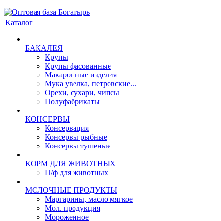
Каталог
БАКАЛЕЯ
Крупы
Крупы фасованные
Макаронные изделия
Мука увелка, петровские...
Орехи, сухари, чипсы
Полуфабрикаты
КОНСЕРВЫ
Консервация
Консервы рыбные
Консервы тушеные
КОРМ ДЛЯ ЖИВОТНЫХ
П/ф для животных
МОЛОЧНЫЕ ПРОДУКТЫ
Маргарины, масло мягкое
Мол. продукция
Мороженное