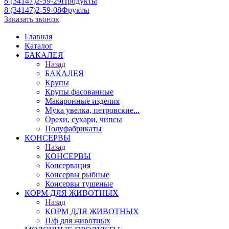
8 (34147)2-59-29
Продукты
8 (34147)2-59-08
Фрукты
Заказать звонок
Главная
Каталог
БАКАЛЕЯ
Назад
БАКАЛЕЯ
Крупы
Крупы фасованные
Макаронные изделия
Мука увелка, петровские...
Орехи, сухари, чипсы
Полуфабрикаты
КОНСЕРВЫ
Назад
КОНСЕРВЫ
Консервация
Консервы рыбные
Консервы тушеные
КОРМ ДЛЯ ЖИВОТНЫХ
Назад
КОРМ ДЛЯ ЖИВОТНЫХ
П/ф для животных