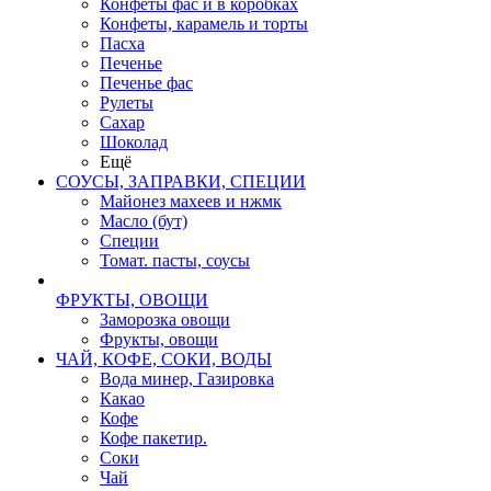
Конфеты фас и в коробках
Конфеты, карамель и торты
Пасха
Печенье
Печенье фас
Рулеты
Сахар
Шоколад
Ещё
СОУСЫ, ЗАПРАВКИ, СПЕЦИИ
Майонез махеев и нжмк
Масло (бут)
Специи
Томат. пасты, соусы
ФРУКТЫ, ОВОЩИ
Заморозка овощи
Фрукты, овощи
ЧАЙ, КОФЕ, СОКИ, ВОДЫ
Вода минер, Газировка
Какао
Кофе
Кофе пакетир.
Соки
Чай