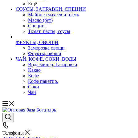
Ещё
СОУСЫ, ЗАПРАВКИ, СПЕЦИИ
Майонез махеев и нжмк
Масло (бут)
Специи
Томат. пасты, соусы
ФРУКТЫ, ОВОЩИ
Заморозка овощи
Фрукты, овощи
ЧАЙ, КОФЕ, СОКИ, ВОДЫ
Вода минер, Газировка
Какао
Кофе
Кофе пакетир.
Соки
Чай
Телефоны