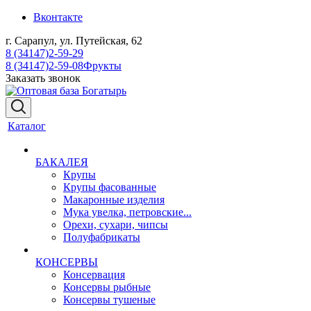
Вконтакте
г. Сарапул, ул. Путейская, 62
8 (34147)2-59-29
8 (34147)2-59-08
Фрукты
Заказать звонок
Каталог
БАКАЛЕЯ
Крупы
Крупы фасованные
Макаронные изделия
Мука увелка, петровские...
Орехи, сухари, чипсы
Полуфабрикаты
КОНСЕРВЫ
Консервация
Консервы рыбные
Консервы тушеные