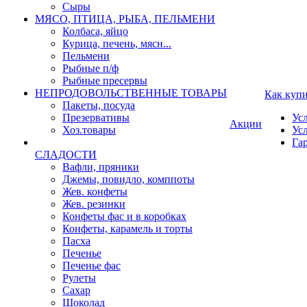
Сыры
МЯСО, ПТИЦА, РЫБА, ПЕЛЬМЕНИ
Колбаса, яйцо
Курица, печень, мясн...
Пельмени
Рыбные п/ф
Рыбные пресервы
НЕПРОДОВОЛЬСТВЕННЫЕ ТОВАРЫ
Как куп
Пакеты, посуда
Презервативы
Ус
Акции
Хоз.товары
Ус
Га
СЛАДОСТИ
Вафли, пряники
Джемы, повидло, комппоты
Жев. конфеты
Жев. резинки
Конфеты фас и в коробках
Конфеты, карамель и торты
Пасха
Печенье
Печенье фас
Рулеты
Сахар
Шоколад