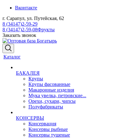
Вконтакте
г. Сарапул, ул. Путейская, 62
8 (34147)2-59-29
8 (34147)2-59-08
Фрукты
Заказать звонок
Каталог
БАКАЛЕЯ
Крупы
Крупы фасованные
Макаронные изделия
Мука увелка, петровские...
Орехи, сухари, чипсы
Полуфабрикаты
КОНСЕРВЫ
Консервация
Консервы рыбные
Консервы тушеные