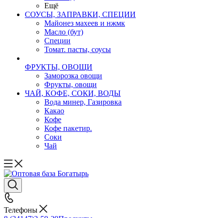
Ещё
СОУСЫ, ЗАПРАВКИ, СПЕЦИИ
Майонез махеев и нжмк
Масло (бут)
Специи
Томат. пасты, соусы
ФРУКТЫ, ОВОЩИ
Заморозка овощи
Фрукты, овощи
ЧАЙ, КОФЕ, СОКИ, ВОДЫ
Вода минер, Газировка
Какао
Кофе
Кофе пакетир.
Соки
Чай
Телефоны