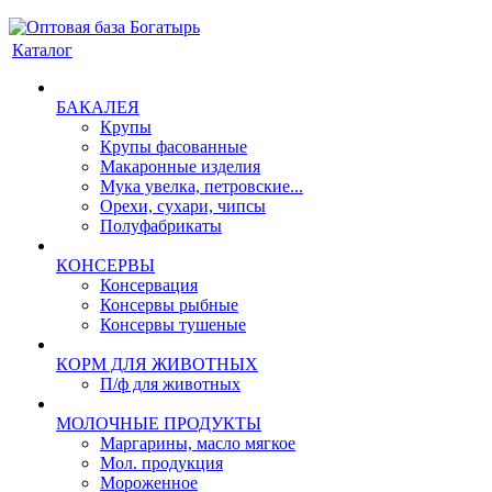
Каталог
БАКАЛЕЯ
Крупы
Крупы фасованные
Макаронные изделия
Мука увелка, петровские...
Орехи, сухари, чипсы
Полуфабрикаты
КОНСЕРВЫ
Консервация
Консервы рыбные
Консервы тушеные
КОРМ ДЛЯ ЖИВОТНЫХ
П/ф для животных
МОЛОЧНЫЕ ПРОДУКТЫ
Маргарины, масло мягкое
Мол. продукция
Мороженное