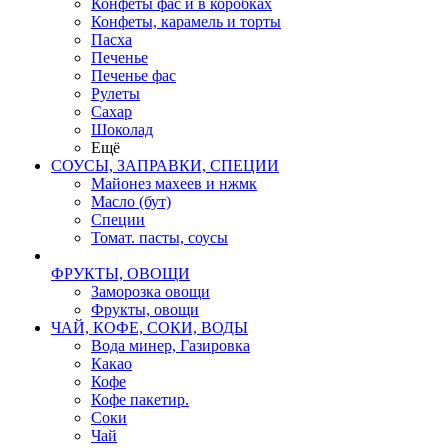
Конфеты фас и в коробках
Конфеты, карамель и торты
Пасха
Печенье
Печенье фас
Рулеты
Сахар
Шоколад
Ещё
СОУСЫ, ЗАПРАВКИ, СПЕЦИИ
Майонез махеев и нжмк
Масло (бут)
Специи
Томат. пасты, соусы
ФРУКТЫ, ОВОЩИ
Заморозка овощи
Фрукты, овощи
ЧАЙ, КОФЕ, СОКИ, ВОДЫ
Вода минер, Газировка
Какао
Кофе
Кофе пакетир.
Соки
Чай