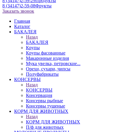
8 (34147)2-59-29
Продукты
8 (34147)2-59-08
Фрукты
Заказать звонок
Главная
Каталог
БАКАЛЕЯ
Назад
БАКАЛЕЯ
Крупы
Крупы фасованные
Макаронные изделия
Мука увелка, петровские...
Орехи, сухари, чипсы
Полуфабрикаты
КОНСЕРВЫ
Назад
КОНСЕРВЫ
Консервация
Консервы рыбные
Консервы тушеные
КОРМ ДЛЯ ЖИВОТНЫХ
Назад
КОРМ ДЛЯ ЖИВОТНЫХ
П/ф для животных