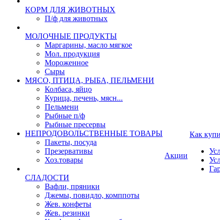
КОРМ ДЛЯ ЖИВОТНЫХ
П/ф для животных
МОЛОЧНЫЕ ПРОДУКТЫ
Маргарины, масло мягкое
Мол. продукция
Мороженное
Сыры
МЯСО, ПТИЦА, РЫБА, ПЕЛЬМЕНИ
Колбаса, яйцо
Курица, печень, мясн...
Пельмени
Рыбные п/ф
Рыбные пресервы
НЕПРОДОВОЛЬСТВЕННЫЕ ТОВАРЫ
Как куп
Пакеты, посуда
Презервативы
Ус
Акции
Хоз.товары
Ус
Га
СЛАДОСТИ
Вафли, пряники
Джемы, повидло, комппоты
Жев. конфеты
Жев. резинки