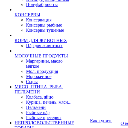
Полуфабрикаты
КОНСЕРВЫ
Консервация
Консервы рыбные
Консервы тушеные
КОРМ ДЛЯ ЖИВОТНЫХ
П/ф для животных
МОЛОЧНЫЕ ПРОДУКТЫ
Маргарины, масло
мягкое
Мол. продукция
Мороженное
Сыры
МЯСО, ПТИЦА, РЫБА,
ПЕЛЬМЕНИ
Колбаса, яйцо
Курица, печень, мясн...
Пельмени
Рыбные п/ф
Рыбные пресервы
Как купить
НЕПРОДОВОЛЬСТВЕННЫЕ
О к
ТОВАРЫ