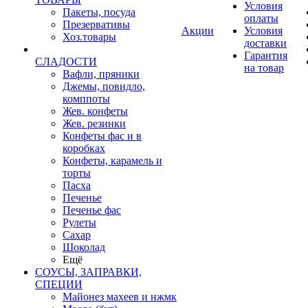
Условия
Пакеты, посуда
оплаты
Презервативы
Акции
Условия
Хоз.товары
доставки
Гарантия
СЛАДОСТИ
на товар
Вафли, пряники
Джемы, повидло,
комппоты
Жев. конфеты
Жев. резинки
Конфеты фас и в
коробках
Конфеты, карамель и
торты
Пасха
Печенье
Печенье фас
Рулеты
Сахар
Шоколад
Ещё
СОУСЫ, ЗАПРАВКИ,
СПЕЦИИ
Майонез махеев и нжмк