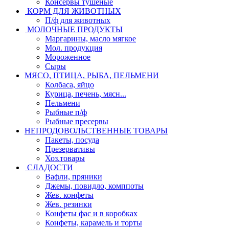
Консервы тушеные
КОРМ ДЛЯ ЖИВОТНЫХ
П/ф для животных
МОЛОЧНЫЕ ПРОДУКТЫ
Маргарины, масло мягкое
Мол. продукция
Мороженное
Сыры
МЯСО, ПТИЦА, РЫБА, ПЕЛЬМЕНИ
Колбаса, яйцо
Курица, печень, мясн...
Пельмени
Рыбные п/ф
Рыбные пресервы
НЕПРОДОВОЛЬСТВЕННЫЕ ТОВАРЫ
Пакеты, посуда
Презервативы
Хоз.товары
СЛАДОСТИ
Вафли, пряники
Джемы, повидло, комппоты
Жев. конфеты
Жев. резинки
Конфеты фас и в коробках
Конфеты, карамель и торты