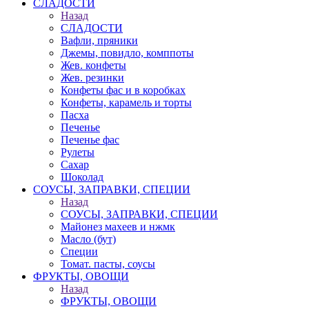
СЛАДОСТИ
Назад
СЛАДОСТИ
Вафли, пряники
Джемы, повидло, комппоты
Жев. конфеты
Жев. резинки
Конфеты фас и в коробках
Конфеты, карамель и торты
Пасха
Печенье
Печенье фас
Рулеты
Сахар
Шоколад
СОУСЫ, ЗАПРАВКИ, СПЕЦИИ
Назад
СОУСЫ, ЗАПРАВКИ, СПЕЦИИ
Майонез махеев и нжмк
Масло (бут)
Специи
Томат. пасты, соусы
ФРУКТЫ, ОВОЩИ
Назад
ФРУКТЫ, ОВОЩИ