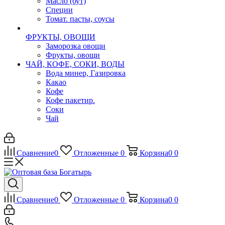
Масло (бут)
Специи
Томат. пасты, соусы
ФРУКТЫ, ОВОЩИ
Заморозка овощи
Фрукты, овощи
ЧАЙ, КОФЕ, СОКИ, ВОДЫ
Вода минер, Газировка
Какао
Кофе
Кофе пакетир.
Соки
Чай
Сравнение
0
Отложенные
0
Корзина
0
0
Сравнение
0
Отложенные
0
Корзина
0
0