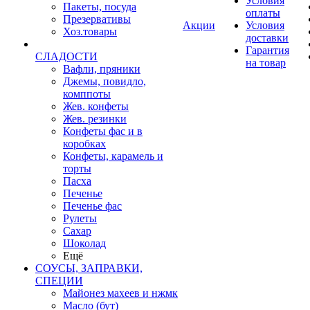
Условия
Пакеты, посуда
оплаты
Презервативы
Акции
Условия
Хоз.товары
доставки
Гарантия
СЛАДОСТИ
на товар
Вафли, пряники
Джемы, повидло,
комппоты
Жев. конфеты
Жев. резинки
Конфеты фас и в
коробках
Конфеты, карамель и
торты
Пасха
Печенье
Печенье фас
Рулеты
Сахар
Шоколад
Ещё
СОУСЫ, ЗАПРАВКИ,
СПЕЦИИ
Майонез махеев и нжмк
Масло (бут)