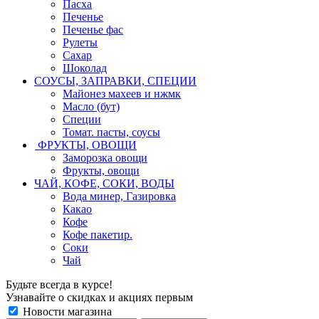
Пасха
Печенье
Печенье фас
Рулеты
Сахар
Шоколад
СОУСЫ, ЗАПРАВКИ, СПЕЦИИ
Майонез махеев и нжмк
Масло (бут)
Специи
Томат. пасты, соусы
ФРУКТЫ, ОВОЩИ
Заморозка овощи
Фрукты, овощи
ЧАЙ, КОФЕ, СОКИ, ВОДЫ
Вода минер, Газировка
Какао
Кофе
Кофе пакетир.
Соки
Чай
Будьте всегда в курсе!
Узнавайте о скидках и акциях первым
Новости магазина