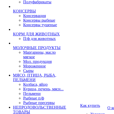
Полуфабрикаты
КОНСЕРВЫ
Консервация
Консервы рыбные
Консервы тушеные
КОРМ ДЛЯ ЖИВОТНЫХ
П/ф для животных
МОЛОЧНЫЕ ПРОДУКТЫ
Маргарины, масло
мягкое
Мол. продукция
Мороженное
Сыры
МЯСО, ПТИЦА, РЫБА,
ПЕЛЬМЕНИ
Колбаса, яйцо
Курица, печень, мясн...
Пельмени
Рыбные п/ф
Рыбные пресервы
Как купить
НЕПРОДОВОЛЬСТВЕННЫЕ
О к
ТОВАРЫ